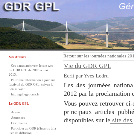
Retour sur les journées nationales 20
Site Archive
Vie du GDR GPL
Ces pages archivent le site web
du GDR GPL de 2008 à mai
2013.
Écrit par Yves Ledru
Pour une information à jour sur
Les 4es journées nation
l'activité du GDR GPL, suivez le
lien suivant:
2012 par la proclamation d
http://gdr-gpl.cnrs.fr
Vous pouvez retrouver ci-
Le GDR GPL
principaux articles publi
Accueil
Annonces
disponibles sur le
site des
Documents
Participer au GDR (s'inscrire à la
liste de diffusion, ...)