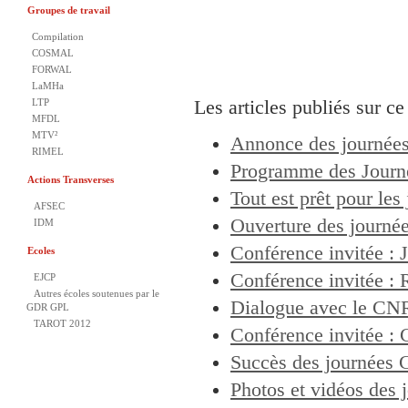
Groupes de travail
Compilation
COSMAL
FORWAL
LaMHa
LTP
Les articles publiés sur ce 
MFDL
MTV²
Annonce des journée
RIMEL
Programme des Journ
Actions Transverses
Tout est prêt pour les
AFSEC
Ouverture des journé
IDM
Conférence invitée : J
Ecoles
Conférence invitée : 
EJCP
Autres écoles soutenues par le
Dialogue avec le CNRS
GDR GPL
TAROT 2012
Conférence invitée : 
Succès des journées
Photos et vidéos des 