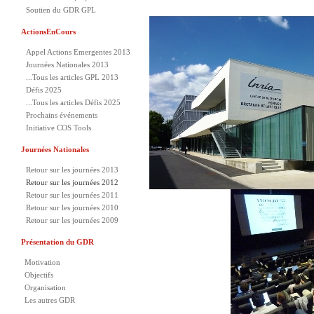
Soutien du GDR GPL
ActionsEnCours
Appel Actions Emergentes 2013
Journées Nationales 2013
...Tous les articles GPL 2013
Défis 2025
...Tous les articles Défis 2025
Prochains événements
Initiative COS Tools
Journées Nationales
Retour sur les journées 2013
Retour sur les journées 2012
Retour sur les journées 2011
Retour sur les journées 2010
Retour sur les journées 2009
Présentation du GDR
Motivation
Objectifs
Organisation
Les autres GDR